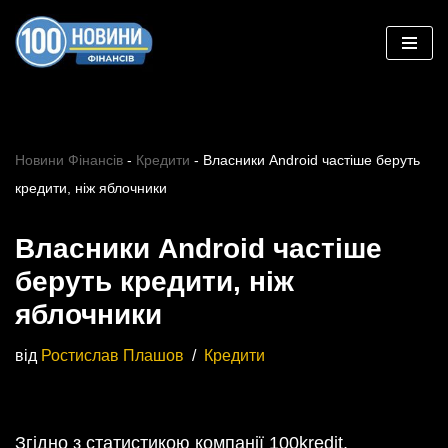
Перейти
до
вмісту
Новини Фінансів
-
Кредити
-
Власники Android частіше беруть
кредити, ніж яблочники
Власники Android частіше
беруть кредити, ніж
яблочники
від
Ростислав Плашов
Кредити
Згідно з статистикою компанії 100kredit,