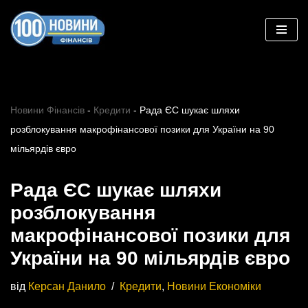
Перейти
до
вмісту
Новини Фінансів
-
Кредити
-
Рада ЄС шукає шляхи
розблокування макрофінансової позики для України на 90
мільярдів євро
Рада ЄС шукає шляхи
розблокування
макрофінансової позики для
України на 90 мільярдів євро
від
Керсан Данило
Кредити
,
Новини Економіки