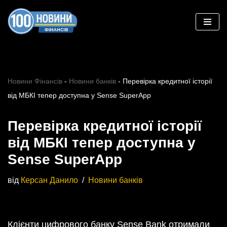
Перейти
до
вмісту
Новини Фінансів
-
Новини банків
-
Перевірка кредитної історії
від МБКІ тепер доступна у Sense SuperApp
Перевірка кредитної історії
від МБКІ тепер доступна у
Sense SuperApp
від
Керсан Данило
Новини банків
Клієнти цифрового банку Sense Bank отримали