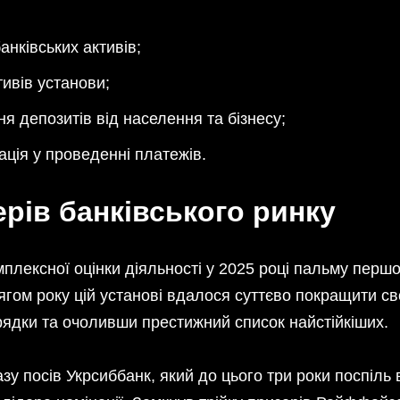
анківських активів;
тивів установи;
я депозитів від населення та бізнесу;
ація у проведенні платежів.
ерів банківського ринку
плексної оцінки діяльності у 2025 році пальму першо
ягом року цій установі вдалося суттєво покращити сво
рядки та очоливши престижний список найстійкіших.
азу посів Укрсиббанк, який до цього три роки поспіл