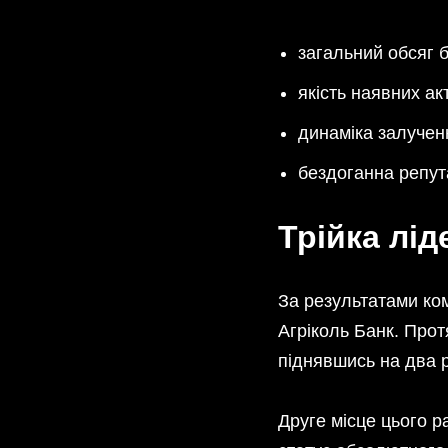
загальний обсяг б
якість наявних ак
динаміка залученн
бездоганна репут
Трійка лід
За результатами ком
Агріколь Банк. Прот
піднявшись на два 
Друге місце цього р