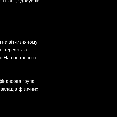
ен Банк, здобувши
м на вітчизняному
універсальна
єю Національного
фінансова група
 вкладів фізичних
.