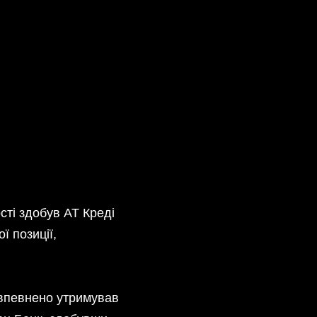
сті здобув АТ Креді
ї позиції,
ь впевнено утримував