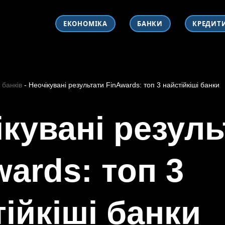
ЕКОНОМІКА
БАНКИ
КРЕДИТ
 банків
-
Неочікувані результати FinAwards: топ 3 найстійкіші банки
ікувані резуль
ards: топ 3
ійкіші банки