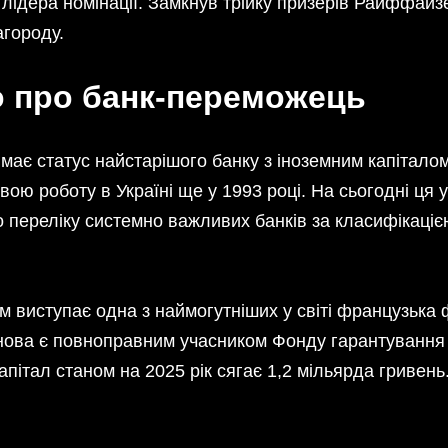
лідера номінації. Замкнув трійку призерів Райффайз
агороду.
 про банк-переможець
 має статус найстарішого банку з іноземним капітало
вою роботу в Україні ще у 1993 році. На сьогодні ця 
о переліку системно важливих банків за класифікаці
 виступає одна з наймогутніших у світі французька 
танова є повноправним учасником Фонду гарантування
 капітал станом на 2025 рік сягає 1,2 мільярда гривень