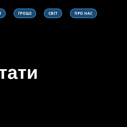
И
ГРОШІ
СВІТ
ПРО НАС
тати