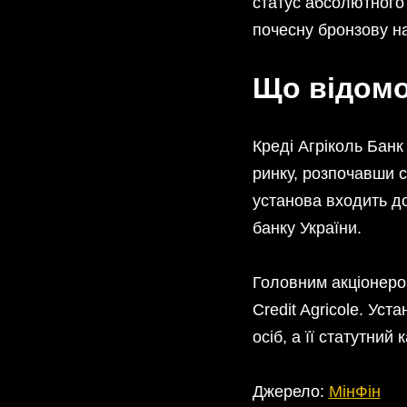
статус абсолютного 
почесну бронзову н
Що відомо
Креді Агріколь Банк
ринку, розпочавши с
установа входить д
банку України.
Головним акціонером
Credit Agricole. Ус
осіб, а її статутний
Джерело:
МінФін