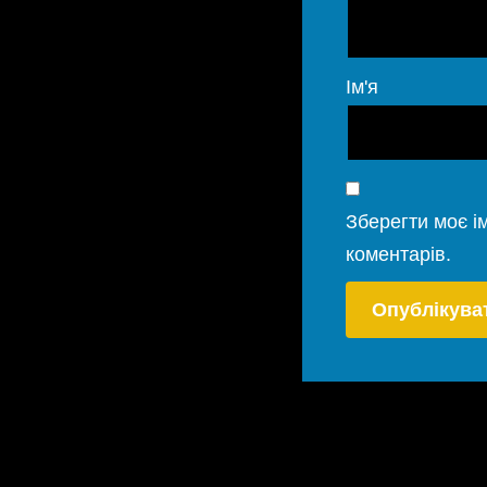
Ім'я
Зберегти моє ім
коментарів.