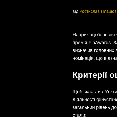
від
Ростислав Плашов
Наприкінці березня 
премія FinAwards. З
визначив головних л
номінація, що відзн
Критерії о
Щоб скласти об’єкти
діяльності фінустан
загальний рівень д
стали: