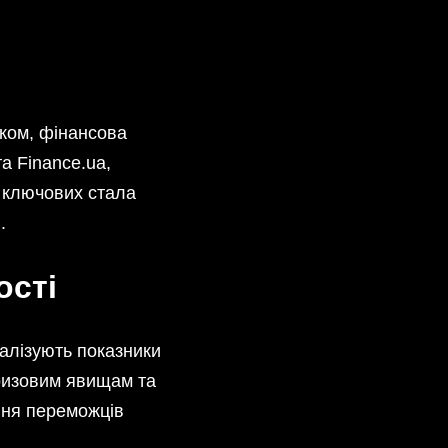
іком, фінансова
а Finance.ua,
з ключових стала
.
ості
алізують показники
кризовим явищам та
ння переможців