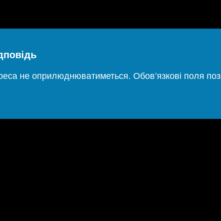
дповідь
дреса не оприлюднюватиметься.
Обов’язкові поля по