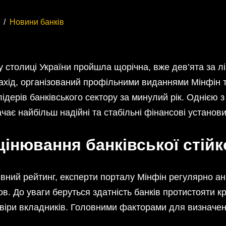
Новини банків
у столиці України пройшла щорічна, вже дев’ята за л
ахід, організований профільними виданнями Мінфін т
ідерів банківського сектору за минулий рік. Однією 
ачає найбільш надійні та стабільні фінансові установи
цінювання банківської стійк
вний рейтинг, експерти порталу Мінфін регулярно ан
ов. До уваги беруться здатність банків протистояти 
овіри вкладників. Головними факторами для визначе