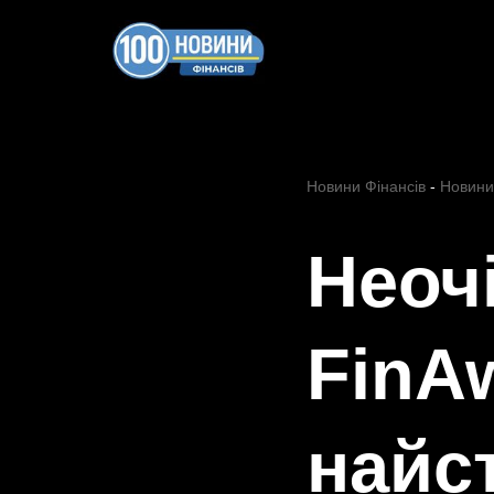
Перейти
до
вмісту
Новини Фінансів
-
Новини
Неоч
FinAw
найст