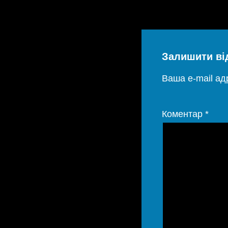
Залишити ві
Ваша e-mail а
Коментар
*