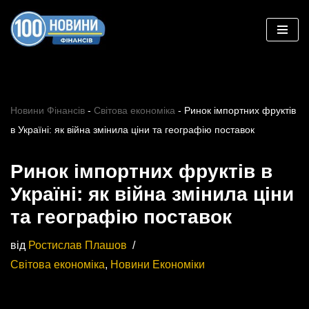
Перейти
до
вмісту
Новини Фінансів
-
Світова економіка
-
Ринок імпортних фруктів
в Україні: як війна змінила ціни та географію поставок
Ринок імпортних фруктів в
Україні: як війна змінила ціни
та географію поставок
від
Ростислав Плашов
Світова економіка
,
Новини Економіки