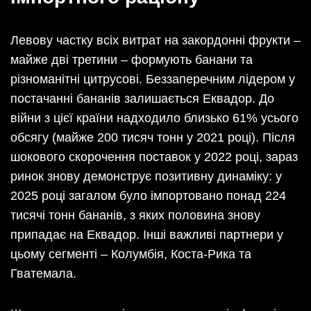
Левову частку всіх витрат на закордонні фрукти –
майже дві третини – формують банани та
різноманітні цитрусові. Беззаперечним лідером у
постачанні бананів залишається Еквадор. До
війни з цієї країни надходило близько 61% усього
обсягу (майже 200 тисяч тонн у 2021 році). Після
шокового скорочення поставок у 2022 році, зараз
ринок знову демонструє позитивну динаміку: у
2025 році загалом було імпортовано понад 224
тисячі тонн бананів, з яких половина знову
припадає на Еквадор. Інші важливі партнери у
цьому сегменті – Колумбія, Коста-Рика та
Гватемала.