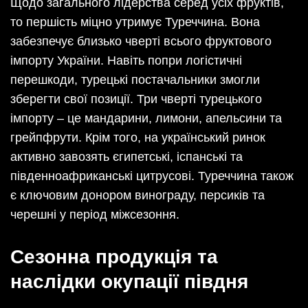
Щодо загального лідерства серед усіх фруктів,
то першість міцно утримує Туреччина. Вона
забезпечує близько чверті всього фруктового
імпорту України. Навіть попри логістичні
перешкоди, турецькі постачальники змогли
зберегти свої позиції. Три чверті турецького
імпорту – це мандарини, лимони, апельсини та
грейпфрути. Крім того, на український ринок
активно завозять єгипетські, іспанські та
південноафриканські цитрусові. Туреччина також
є ключовим донором винограду, персиків та
черешні у період міжсезоння.
Сезонна продукція та
наслідки окупації півдня