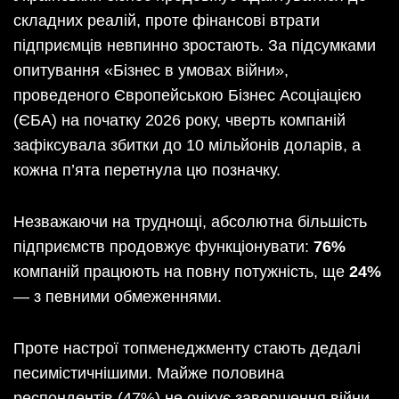
складних реалій, проте фінансові втрати
підприємців невпинно зростають. За підсумками
опитування «Бізнес в умовах війни»,
проведеного Європейською Бізнес Асоціацією
(ЄБА) на початку 2026 року, чверть компаній
зафіксувала збитки до 10 мільйонів доларів, а
кожна п’ята перетнула цю позначку.
Незважаючи на труднощі, абсолютна більшість
підприємств продовжує функціонувати:
76%
компаній працюють на повну потужність, ще
24%
— з певними обмеженнями.
Проте настрої топменеджменту стають дедалі
песимістичнішими. Майже половина
респондентів (47%) не очікує завершення війни