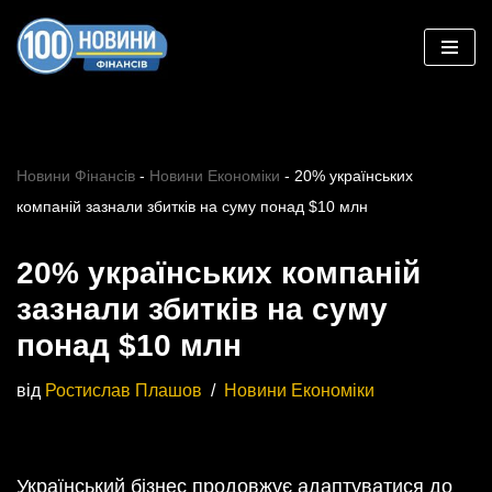
Перейти
до
вмісту
Новини Фінансів
-
Новини Економіки
-
20% українських
компаній зазнали збитків на суму понад $10 млн
20% українських компаній
зазнали збитків на суму
понад $10 млн
від
Ростислав Плашов
Новини Економіки
Український бізнес продовжує адаптуватися до