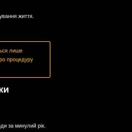
ування життя.
ться лише
про процедуру
ки
оди за минулий рік.