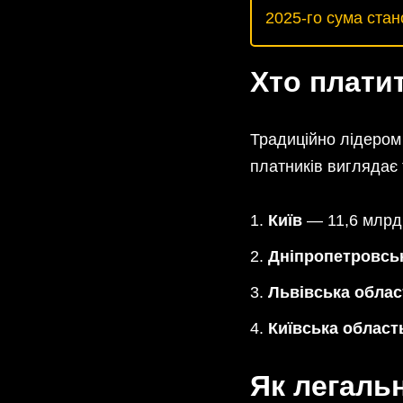
2025-го сума стан
Хто плати
Традиційно лідером
платників виглядає 
Київ
— 11,6 млрд 
Дніпропетровсь
Львівська облас
Київська област
Як легаль