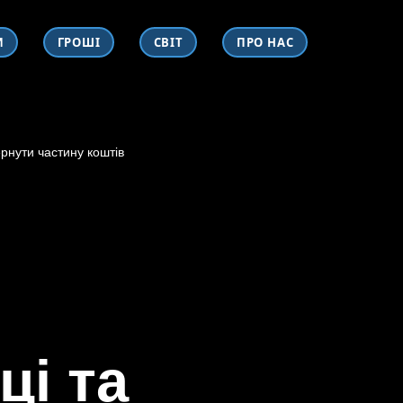
И
ГРОШІ
СВІТ
ПРО НАС
ернути частину коштів
ці та