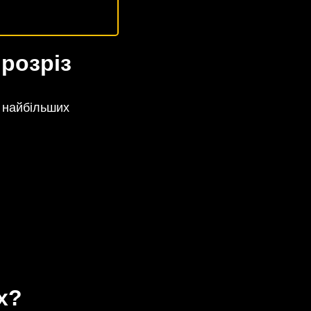
розріз
я найбільших
х?