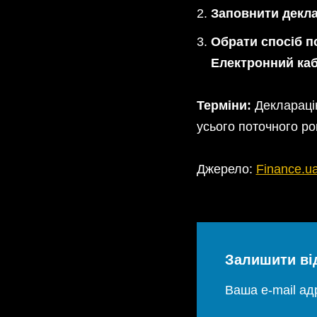
Заповнити декла
Обрати спосіб п
Електронний каб
Терміни:
Декларацію
усього поточного рок
Джерело:
Finance.u
Залишити ві
Ваша e-mail а