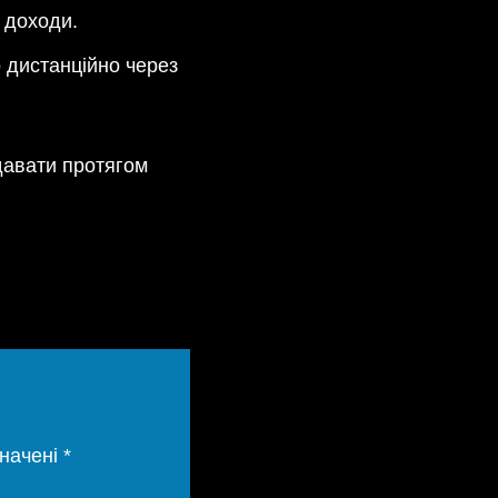
 доходи.
о дистанційно через
давати протягом
значені
*