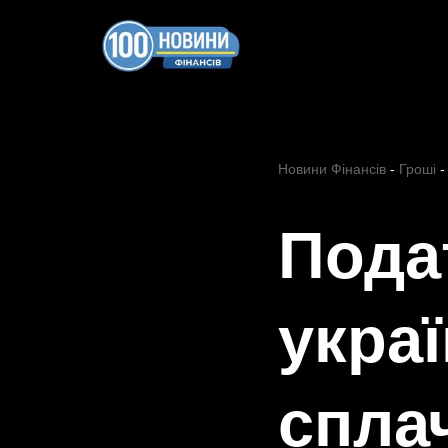
Перейти
до
вмісту
Новини Фінансів
-
Гроші
Пода
украї
сплач