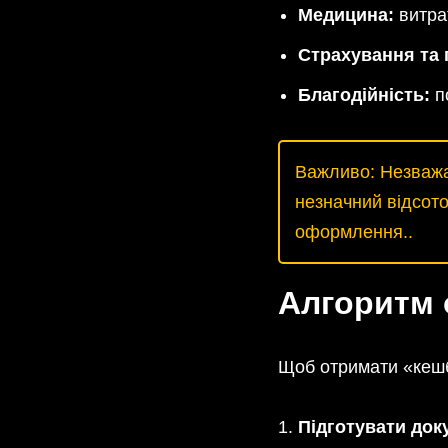
Медицина:
витрат
Страхування та 
Благодійність:
по
Важливо: Незважаю
незначний відсото
оформлення..
Алгоритм 
Щоб отримати «кешбе
Підготувати док