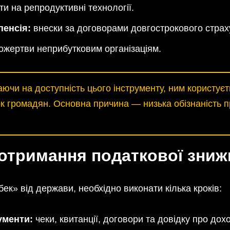
и на репродуктивні технології.
пенсія:
внески за договорами довгострокового страх
жертви неприбутковим організаціям.
чи на доступність цього інструменту, ним користує
к громадян. Основна причина — низька обізнаність 
отримання податкової зниж
к» від держави, необхідно виконати кілька кроків:
ументи:
чеки, квитанції, договори та довідку про дох