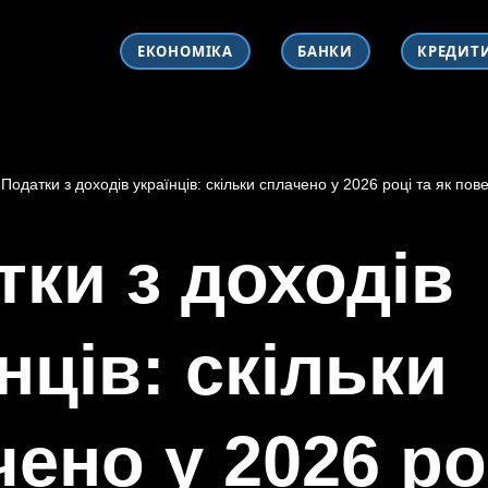
ЕКОНОМІКА
БАНКИ
КРЕДИТ
-
Податки з доходів українців: скільки сплачено у 2026 році та як пов
тки з доходів
нців: скільки
ено у 2026 ро