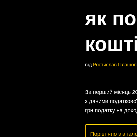
як п
кошт
від
Ростислав Плашов
За перший місяць 20
з даними податково
грн податку на дохо
Порівняно з анало