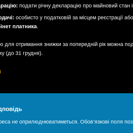
рацію:
подати річну декларацію про майновий стан і
одачі:
особисто у податковій за місцем реєстрації аб
інет платника
.
 для отримання знижки за попередній рік можна по
у (до 31 грудня).
a
дповідь
дреса не оприлюднюватиметься.
Обов’язкові поля по