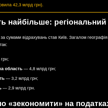
овила 42,3 млрд грн).
ть найбільше: регіональний 
 за сумами відрахувань став Київ. Загалом географі
так:
грн;
ка область
— 4,8 млрд грн;
ть
— 3,2 млрд грн;
ь
— 2,9 млрд грн.
но «зекономити» на податка