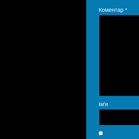
Коментар
*
Ім'я