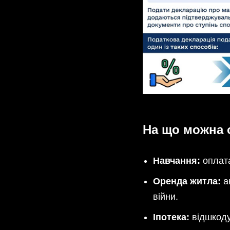
На що можна 
Навчання:
оплата
Оренда житла:
ак
війни.
Іпотека:
відшкоду