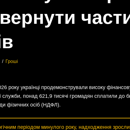
овернути част
ів
Гроші
26 року українці продемонстрували високу фінансову
ї служби, понад 621,9 тисячі громадян сплатили до 
ди фізичних осіб (НДФЛ).
гічним періодом минулого року, надходження зросли н