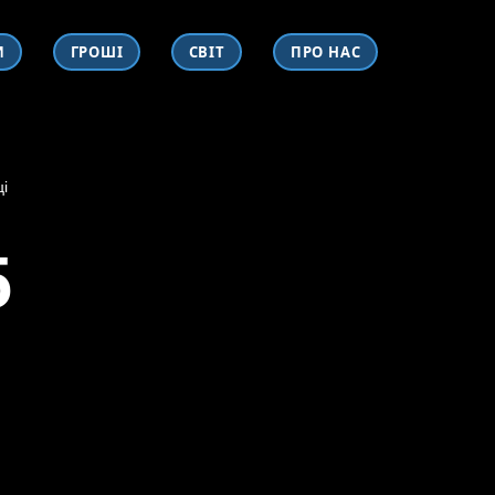
И
ГРОШІ
СВІТ
ПРО НАС
і
5
р