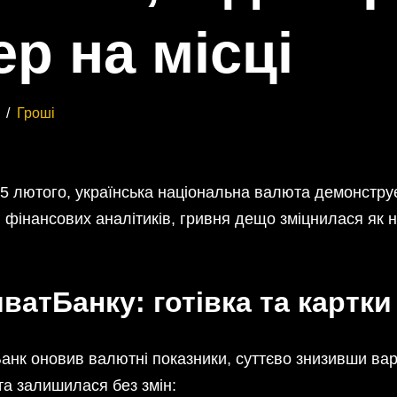
р на місці
Гроші
25 лютого, українська національна валюта демонстру
 фінансових аналітиків, гривня дещо зміцнилася як на
ватБанку: готівка та картки
к оновив валютні показники, суттєво знизивши варті
а залишилася без змін: