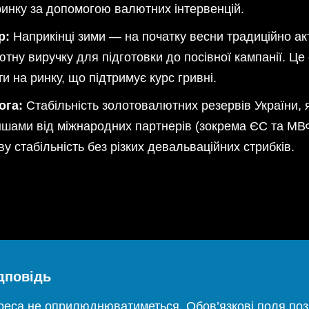
ринку за допомогою валютних інтервенцій.
р:
Наприкінці зими — на початку весни традиційно акт
тну виручку для підготовки до посівної кампанії. Ц
 на ринку, що підтримує курс гривні.
ога:
Стабільність золотовалютних резервів України, 
шами від міжнародних партнерів (зокрема ЄС та МВ
у стабільність без різких девальваційних стрибків.
дповідь
дреса не оприлюднюватиметься.
Обов’язкові поля по