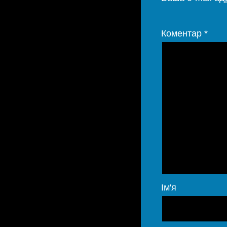
Коментар
*
Ім'я