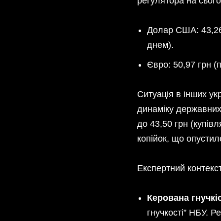
регулятора на сього
Долар США: 43,26 
днем).
Євро: 50,97 грн (
Ситуація в інших ук
динаміку державних 
до 43,50 грн (купівл
копійок, що опустил
Експертний контекст
Керована гнучкі
гнучкості” НБУ. Р