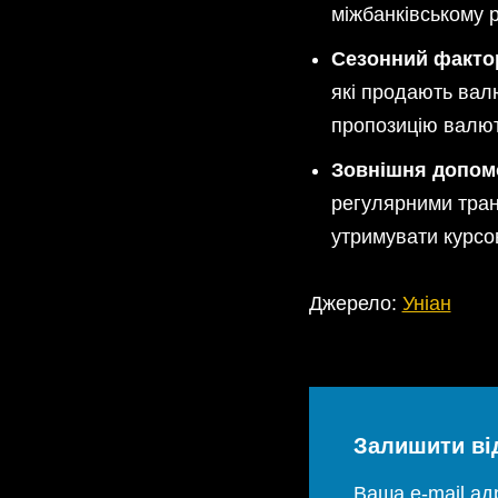
міжбанківському 
Сезонний факто
які продають валю
пропозицію валюти
Зовнішня допом
регулярними тран
утримувати курсов
Джерело:
Уніан
Залишити ві
Ваша e-mail а