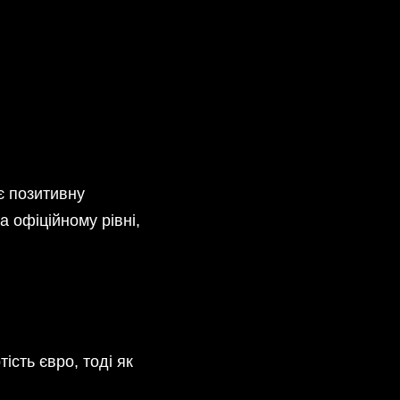
є позитивну
 офіційному рівні,
сть євро, тоді як