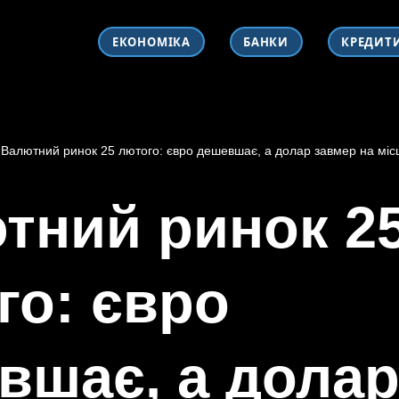
ЕКОНОМІКА
БАНКИ
КРЕДИТ
-
Валютний ринок 25 лютого: євро дешевшає, а долар завмер на місц
тний ринок 2
го: євро
вшає, а дола