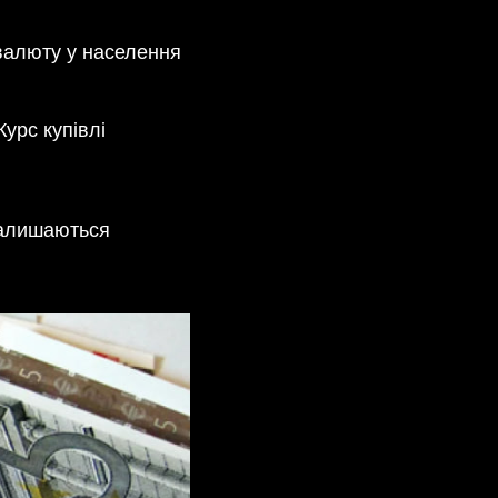
 валюту у населення
Курс купівлі
 залишаються