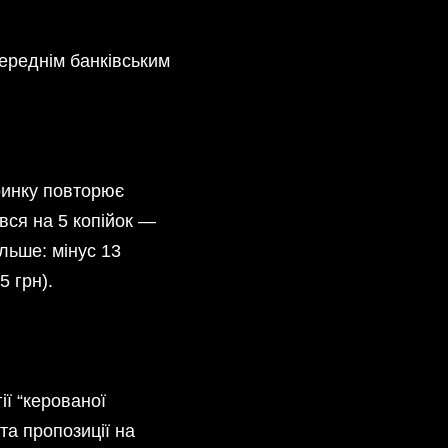
переднім банківським
ринку повторює
вся на 5 копійок —
ільше: мінус 13
5 грн).
ї “керованої
та пропозиції на