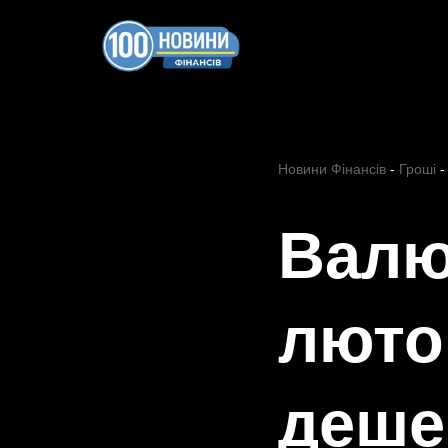
Перейти
до
вмісту
Новини Фінансів
-
Гроші
Валю
люто
деше