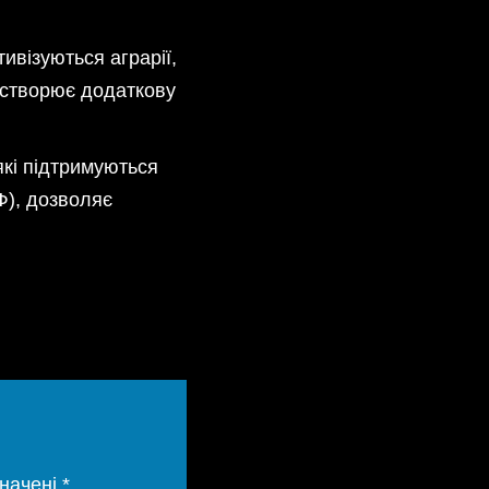
ивізуються аграрії,
е створює додаткову
які підтримуються
Ф), дозволяє
значені
*