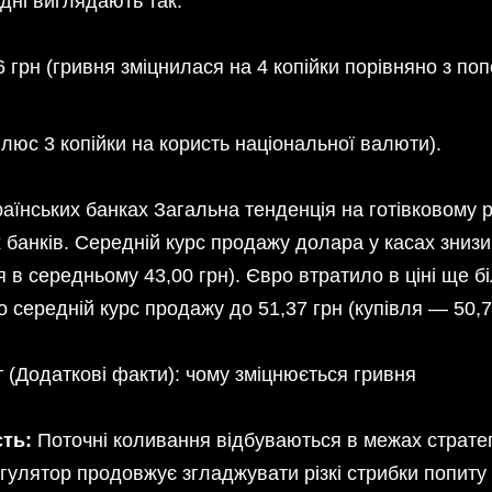
дні виглядають так:
грн (гривня зміцнилася на 4 копійки порівняно з по
плюс 3 копійки на користь національної валюти).
раїнських банках Загальна тенденція на готівковому 
банків. Середній курс продажу долара у касах знизи
я в середньому 43,00 грн). Євро втратило в ціні ще б
о середній курс продажу до 51,37 грн (купівля — 50,7
 (Додаткові факти): чому зміцнюється гривня
сть:
Поточні коливання відбуваються в межах стратегі
егулятор продовжує згладжувати різкі стрибки попиту 