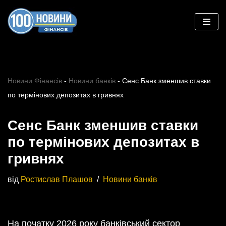
Перейти
до
вмісту
Новини Фінансів
-
Новини банків
-
Сенс Банк зменшив ставки
по термінових депозитах в гривнях
Сенс Банк зменшив ставки
по термінових депозитах в
гривнях
від
Ростислав Плашов
Новини банків
На початку 2026 року банківський сектор